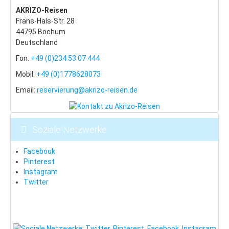
Budapest
AKRIZO-Reisen
Frans-Hals-Str. 28
Budapest: Insider-Tipps
44795 Bochum
Essen in Budapest
Deutschland
Fon:
+49 (0)234 53 07 444
Budapest: Lastminute
Mobil:
+49 (0)1778628073
Ostern
Email:
reservierung@akrizo-reisen.de
Wintersport
Tschechien
Soziale Netzwerke
Riesengebirge
Last Minute
Facebook
Pinterest
Hotel-Tipps
Instagram
Twitter
Harrachov
Spindlmühle
Pec pod Snezkou