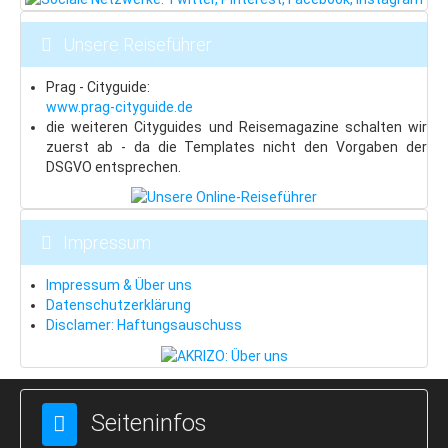
Altvatergebirge
Unsere Reiseführer
Last Minute
Prag - Cityguide:
Ramsova
www.prag-cityguide.de
die weiteren Cityguides und Reisemagazine schalten wir
Stadt Jesenik
zuerst ab - da die Templates nicht den Vorgaben der
Mala Moravka
DSGVO entsprechen.
Praded
Cernohorske Sedlo
Impressum
Cernohorske Sedlo (2)
Impressum & Über uns
Datenschutzerklärung
Erzgebirge
Disclamer: Haftungsauschuss
Last Minute
Bozi Dar
Klinovec
Seiteninfos