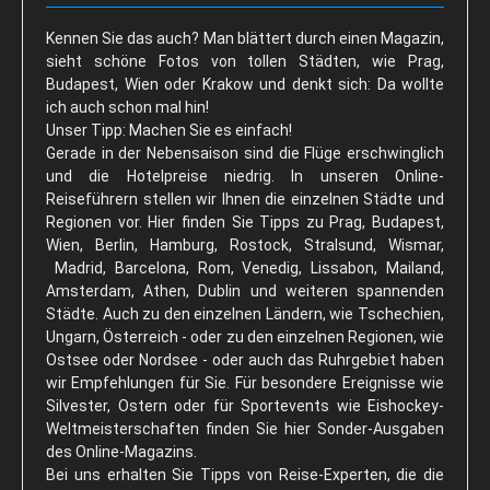
Neklid
Kennen Sie das auch? Man blättert durch einen Magazin,
Hotel-Tipps
sieht schöne Fotos von tollen Städten, wie Prag,
Böhmerwald
Budapest, Wien oder Krakow und denkt sich: Da wollte
ich auch schon mal hin!
Last Minute
Unser Tipp: Machen Sie es einfach!
Gerade in der Nebensaison sind die Flüge erschwinglich
Zelezna Ruda
und die Hotelpreise niedrig. In unseren Online-
Isergebirge
Reiseführern stellen wir Ihnen die einzelnen Städte und
Regionen vor. Hier finden Sie Tipps zu Prag, Budapest,
Last Minute
Wien, Berlin, Hamburg, Rostock, Stralsund, Wismar,
Madrid, Barcelona, Rom, Venedig, Lissabon, Mailand,
Bedrichov
Amsterdam, Athen, Dublin und weiteren spannenden
Janov
Städte. Auch zu den einzelnen Ländern, wie Tschechien,
Ungarn, Österreich - oder zu den einzelnen Regionen, wie
Albrechtice
Ostsee oder Nordsee - oder auch das Ruhrgebiet haben
wir Empfehlungen für Sie. Für besondere Ereignisse wie
Adlergebirge
Silvester, Ostern oder für Sportevents wie Eishockey-
Weltmeisterschaften finden Sie hier Sonder-Ausgaben
Last Minute
des Online-Magazins.
Skiareal Ricky
Bei uns erhalten Sie Tipps von Reise-Experten, die die