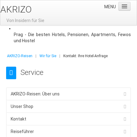
AKRIZO
MENU
Von Insidern für Sie
Home
Prag - Die besten Hotels, Pensionen, Apartments, Fewos
und Hostel
News
Gruppenreisen
AKRIZO-Reisen
|
Wir für Sie
|
Kontakt: Ihre Hotel-Anfrage
Gruppenreisen nach Prag
Service
Aktuelle Angebote
Reisevorschlag: 3-Tage-Prag
AKRIZO-Reisen: Über uns
Gruppenhotels
Gruppenreisen-Restaurants
Unser Shop
Stadtführung
Kontakt
Moldausschiffahrt
Reiseführer