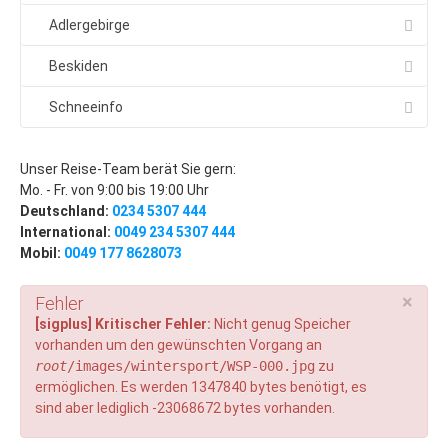
Altvatergebirge
Adlergebirge
Last Minute
Beskiden
Ramsova
Schneeinfo
Stadt Jesenik
Mala Moravka
Unser Reise-Team berät Sie gern:
Mo. - Fr. von 9:00 bis 19:00 Uhr
Praded
Deutschland:
0234 5307 444
International:
0049 234 5307 444
Cernohorske Sedlo
Mobil:
0049 177 8628073
Cernohorske Sedlo (2)
×
Fehler
Erzgebirge
[sigplus] Kritischer Fehler:
Nicht genug Speicher
Last Minute
vorhanden um den gewünschten Vorgang an
root
/images/wintersport/WSP-000.jpg
zu
Bozi Dar
ermöglichen. Es werden 1347840 bytes benötigt, es
sind aber lediglich -23068672 bytes vorhanden.
Klinovec