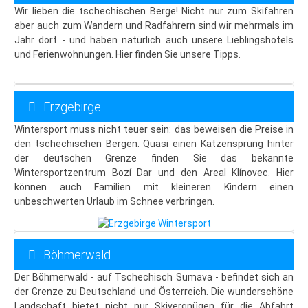
Klassenfahrten nach Prag
Wir lieben die tschechischen Berge! Nicht nur zum Skifahren
aber auch zum Wandern und Radfahrern sind wir mehrmals im
4-Tage-in-Prag
Jahr dort - und haben natürlich auch unsere Lieblingshotels
Stadtführungen für Klassen
und Ferienwohnungen. Hier finden Sie unsere Tipps.
Gruppenreisen nach Hamburg
Reisevorschlag: 3-Tage-Hamburg
Erzgebirge
Aktuelle Angebote: Gruppenreise Hamburg
Wintersport muss nicht teuer sein: das beweisen die Preise in
den tschechischen Bergen. Quasi einen Katzensprung hinter
Kontakt: Ihre Reise-Anfrage
der deutschen Grenze finden Sie das bekannte
Kontakt: Ihre Reise-Angebote
Wintersportzentrum Bozí Dar und den Areal Klínovec. Hier
können auch Familien mit kleineren Kindern einen
Städte
unbeschwerten Urlaub im Schnee verbringen.
Prag
Prag: Insider-Tipps
Böhmerwald
Hotel-Tipps
Der Böhmerwald - auf Tschechisch Sumava - befindet sich an
Lastminute
der Grenze zu Deutschland und Österreich. Die wunderschöne
Landschaft bietet nicht nur Skivergnügen für die Abfahrt