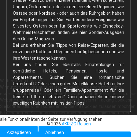
Städte. Auch zu den einzelnen Ländern, wie Tschechien,
Ungarn, Österreich - oder zu den einzelnen Regionen, wie
Ostsee oder Nordsee - oder auch das Ruhrgebiet haben
wir Empfehlungen für Sie. Für besondere Ereignisse wie
Silvester, Ostern oder für Sportevents wie Eishockey-
Weltmeisterschaften finden Sie hier Sonder-Ausgaben
des Online-Magazins.
Bei uns erhalten Sie Tipps von Reise-Experten, die die
einzelnen Städte und Regionen häufig besuchen und wie
ihre Westentasche kennen.
Bei uns finden Sie ebenfalls Empfehlungen für
gemütliche Hotels, Pensionen, Hostel und
Appartements. Suchen Sie eine romantische
Wir benutzen Cookies
Unterkunft? Oder einen gutes Mittelklasse-Hotel für Ihre
Wir nutzen Cookies auf unserer Website. Einige von ihnen sind
Gruppenreise? Oder ein Familien-Appartement für die
essenziell für den Betrieb der Seite, während andere uns helfen, diese
Reise mit Ihren Liebsten? Dann schauen Sie in unsere
Website und die Nutzererfahrung zu verbessern (Tracking Cookies).
jeweiligen Rubriken mit Insider-Tipps.
Sie können selbst entscheiden, ob Sie die Cookies zulassen möchten.
Bitte beachten Sie, dass bei einer Ablehnung womöglich nicht mehr
alle Funktionalitäten der Seite zur Verfügung stehen.
© 2026
AKRIZO Reisen
Akzeptieren
Ablehnen