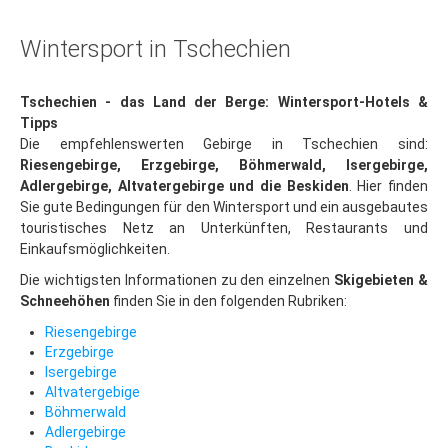
Neklid
Hotel-Tipps
Wintersport in Tschechien
Böhmerwald
Tschechien - das Land der Berge: Wintersport-Hotels &
Last Minute
Tipps
Die empfehlenswerten Gebirge in Tschechien sind:
Zelezna Ruda
Riesengebirge, Erzgebirge, Böhmerwald, Isergebirge,
Isergebirge
Adlergebirge, Altvatergebirge und die Beskiden
. Hier finden
Sie gute Bedingungen für den Wintersport und ein ausgebautes
Last Minute
touristisches Netz an Unterkünften, Restaurants und
Einkaufsmöglichkeiten.
Bedrichov
Die wichtigsten Informationen zu den einzelnen
Skigebieten &
Janov
Schneehöhen
finden Sie in den folgenden Rubriken:
Albrechtice
Riesengebirge
Erzgebirge
Adlergebirge
Isergebirge
Altvatergebige
Last Minute
Böhmerwald
Skiareal Ricky
Adlergebirge