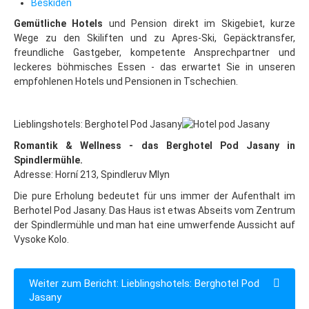
Beskiden
Beskiden
Gemütliche Hotels
und Pension direkt im Skigebiet, kurze
Last Minute
Wege zu den Skiliften und zu Apres-Ski, Gepäcktransfer,
freundliche Gastgeber, kompetente Ansprechpartner und
Schneeinfo
leckeres böhmisches Essen - das erwartet Sie in unseren
empfohlenen Hotels und Pensionen in Tschechien.
Silvester
Silvester in London
Lieblingshotels: Berghotel Pod Jasany
Silvester in Prag
Romantik & Wellness - das Berghotel Pod Jasany in
Hotels & Pensionen
Spindlermühle.
Adresse: Horní 213, Spindleruv Mlyn
Fewos & Häuser
Die pure Erholung bedeutet für uns immer der Aufenthalt im
Prag: Hotels & Pensionen
Berhotel Pod Jasany. Das Haus ist etwas Abseits vom Zentrum
der Spindlermühle und man hat eine umwerfende Aussicht auf
Vintage-Hotels
Vysoke Kolo.
Wir für Sie
AKRIZO-Reisen: Über uns
Weiter zum Bericht: Lieblingshotels: Berghotel Pod
Jasany
Unser Shop