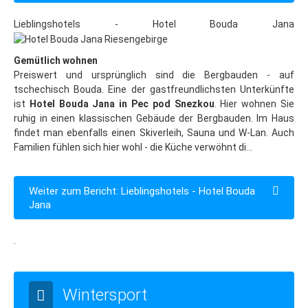
Kontakt
Lieblingshotels - Hotel Bouda Jana
Reiseführer
Gemütlich wohnen
Kontakt: Ihre Hotel-Anfrage
Preiswert und ursprünglich sind die Bergbauden - auf
Reservierung
tschechisch Bouda. Eine der gastfreundlichsten Unterkünfte
ist
Hotel Bouda Jana in Pec pod Snezkou
. Hier wohnen Sie
ruhig in einen klassischen Gebäude der Bergbauden. Im Haus
findet man ebenfalls einen Skiverleih, Sauna und W-Lan. Auch
Familien fühlen sich hier wohl - die Küche verwöhnt di...
Weiter zum Bericht: Lieblingshotels - Hotel Bouda
Jana
.
Wintersport