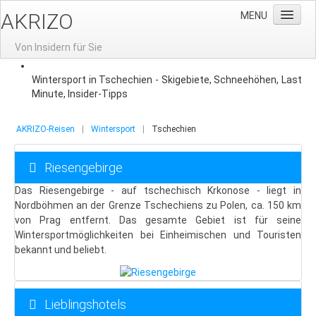
AKRIZO
MENU
Von Insidern für Sie
Home
Wintersport in Tschechien - Skigebiete, Schneehöhen, Last
Minute, Insider-Tipps
News
Gruppenreisen
AKRIZO-Reisen
|
Wintersport
|
Tschechien
Gruppenreisen nach Prag
Riesengebirge
Aktuelle Angebote
Das Riesengebirge - auf tschechisch Krkonose - liegt in
Reisevorschlag: 3-Tage-Prag
Nordböhmen an der Grenze Tschechiens zu Polen, ca. 150 km
Gruppenhotels
von Prag entfernt. Das gesamte Gebiet ist für seine
Wintersportmöglichkeiten bei Einheimischen und Touristen
Gruppenreisen-Restaurants
bekannt und beliebt.
Stadtführung
Moldausschiffahrt
Lieblingshotels