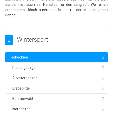
Budapest
sondern ist auch ein Paradies für den Langlauf. Wer einen
erholsamen Urlaub sucht und braucht - der ist hier genau
Budapest: Insider-Tipps
richtig.
Essen in Budapest
Budapest: Lastminute
Ostern
Wintersport
Wintersport
Tschechien
Tschechien
Riesengebirge
Riesengebirge
Last Minute
Altvatergebirge
Hotel-Tipps
Erzgebirge
Harrachov
Böhmerwald
Spindlmühle
Isergebirge
Pec pod Snezkou