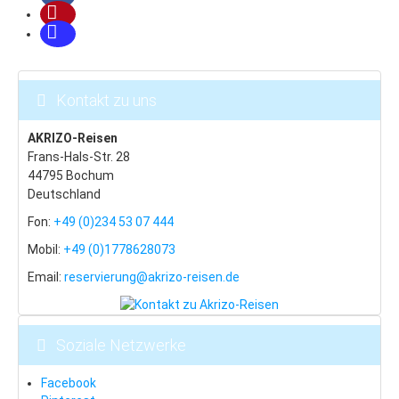
Beskiden
Last Minute
Schneeinfo
Kontakt zu uns
Silvester
AKRIZO-Reisen
Silvester in London
Frans-Hals-Str. 28
Silvester in Prag
44795 Bochum
Deutschland
Hotels & Pensionen
Fon:
+49 (0)234 53 07 444
Fewos & Häuser
Mobil:
+49 (0)1778628073
Prag: Hotels & Pensionen
Email:
reservierung@akrizo-reisen.de
Vintage-Hotels
Wir für Sie
Soziale Netzwerke
AKRIZO-Reisen: Über uns
Facebook
Unser Shop