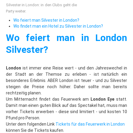
Klassenfahrten nach Prag
Silvester in London: in den Clubs geht die
Party weiter.
4-Tage-in-Prag
Wo feiert man Silvester in London?
Stadtführungen für Klassen
Wo findet man ein Hotel zu Silvester in London?
Gruppenreisen nach Hamburg
Wo feiert man in London
Reisevorschlag: 3-Tage-Hamburg
Silvester?
Aktuelle Angebote: Gruppenreise Hamburg
Kontakt: Ihre Reise-Anfrage
London
ist immer eine Reise wert - und den Jahreswechel in
Kontakt: Ihre Reise-Angebote
der Stadt an der Themse zu erleben - ist natürlich ein
besonderes Erlebnis. ABER London ist teuer - und zu Silvester
Städte
steigen die Preise noch höher. Daher sollte man bereits
rechtzeitig planen.
Prag
Um Mitternacht findet das Feuerwerk am
London Eye
statt.
Prag: Insider-Tipps
Damit man einen guten Blick auf das Spectakel hat, muss man
vorher Tickets erwerben - diese sind limitiert - und kosten 10
Hotel-Tipps
Pfund pro Person.
Unter dem folgenden Link
Tickets für das Feuerwerk in London
Lastminute
können Sie die Tickets kaufen.