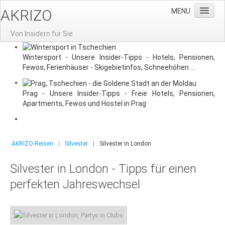
AKRIZO
MENU
Von Insidern für Sie
Home
Wintersport - Unsere Insider-Tipps - Hotels, Pensionen,
Fewos, Ferienhäuser - Skigebietinfos, Schneehöhen ...
News
Gruppenreisen
Prag - Unsere Insider-Tipps - Freie Hotels, Pensionen,
Apartments, Fewos und Hostel in Prag
Gruppenreisen nach Prag
Aktuelle Angebote
Reisevorschlag: 3-Tage-Prag
AKRIZO-Reisen
|
Silvester
|
Silvester in London
Gruppenhotels
Silvester in London - Tipps für einen
Gruppenreisen-Restaurants
perfekten Jahreswechsel
Stadtführung
Moldausschiffahrt