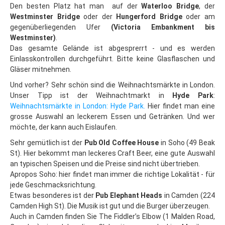
Budapest
Den besten Platz hat man auf der
Waterloo Bridge
, der
Westminster Bridge
oder der
Hungerford Bridge
oder am
Budapest: Insider-Tipps
gegenüberliegenden Ufer
(Victoria Embankment bis
Westminster)
.
Essen in Budapest
Das gesamte Gelände ist abgesprerrt - und es werden
Budapest: Lastminute
Einlasskontrollen durchgeführt. Bitte keine Glasflaschen und
Gläser mitnehmen.
Ostern
Und vorher? Sehr schön sind die Weihnachtsmärkte in London.
Wintersport
Unser Tipp ist der Weihnachtmarkt in
Hyde Park
:
Weihnachtsmärkte in London: Hyde Park.
Hier findet man eine
Tschechien
grosse Auswahl an leckerem Essen und Getränken. Und wer
möchte, der kann auch Eislaufen.
Riesengebirge
Sehr gemütlich ist der
Pub Old Coffee House
in Soho (
49 Beak
Last Minute
St). Hier bekommt man leckeres Craft Beer, eine gute Auswahl
Hotel-Tipps
an typischen Speisen und die Preise sind nicht übertrieben.
Apropos Soho: hier findet man immer die richtige Lokalität - für
Harrachov
jede Geschmacksrichtung.
Etwas besonderes ist der
Pub Elephant Heads
in Camden (224
Spindlmühle
Camden High St). Die Musik ist gut und die Burger überzeugen.
Auch in Camden finden Sie The Fiddler’s Elbow (1 Malden Road,
Pec pod Snezkou