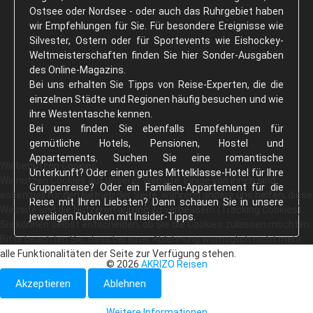
Ostsee oder Nordsee - oder auch das Ruhrgebiet haben
wir Empfehlungen für Sie. Für besondere Ereignisse wie
Silvester, Ostern oder für Sportevents wie Eishockey-
Weltmeisterschaften finden Sie hier Sonder-Ausgaben
des Online-Magazins.
Bei uns erhalten Sie Tipps von Reise-Experten, die die
einzelnen Städte und Regionen häufig besuchen und wie
ihre Westentasche kennen.
Bei uns finden Sie ebenfalls Empfehlungen für
gemütliche Hotels, Pensionen, Hostel und
Appartements. Suchen Sie eine romantische
Wir benutzen Cookies
Unterkunft? Oder einen gutes Mittelklasse-Hotel für Ihre
Wir nutzen Cookies auf unserer Website. Einige von ihnen sind
Gruppenreise? Oder ein Familien-Appartement für die
essenziell für den Betrieb der Seite, während andere uns helfen, diese
Reise mit Ihren Liebsten? Dann schauen Sie in unsere
Website und die Nutzererfahrung zu verbessern (Tracking Cookies).
jeweiligen Rubriken mit Insider-Tipps.
Sie können selbst entscheiden, ob Sie die Cookies zulassen möchten.
Bitte beachten Sie, dass bei einer Ablehnung womöglich nicht mehr
alle Funktionalitäten der Seite zur Verfügung stehen.
© 2026
AKRIZO Reisen
Akzeptieren
Ablehnen
Weitere Informationen