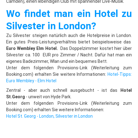
Camden), einen lebendigen Club mit spannender Live-Musik.
Altvatergebirge
Wo findet man ein Hotel zu
Last Minute
Silvester in London?
Ramsova
Zu Silvester steigen natürlich auch die Hotelpreise in London.
Stadt Jesenik
Ein gutes Preis-Leistungverhältnis bietet beispielsweise das
Euro Wembley Elm Hotel.
Das Doppelzimmer kostet hier über
Mala Moravka
Silvester ca. 100 EUR pro Zimmer / Nacht. Dafür hat man ein
eigenes Badezimmer, Wlan und ein bequemes Bett.
Praded
Unter dem folgenden Provisions-Link (Weiterleitung zum
Cernohorske Sedlo
Booking.com) erhalten Sie weitere Informationen:
Hotel-Tipps:
Euro Wembley - Elm Hotel
Cernohorske Sedlo (2)
Zentral - aber auch schnell ausgebucht - ist das
Hotel
Erzgebirge
St.Georg
- unweit von Hyde Park.
Unter dem folgenden
Provisions-Link (Weiterleitung zum
Last Minute
Booking.com)
erhalten Sie weitere Informationen:
Hotel St. Georg - London, Silvester in London
Bozi Dar
Klinovec