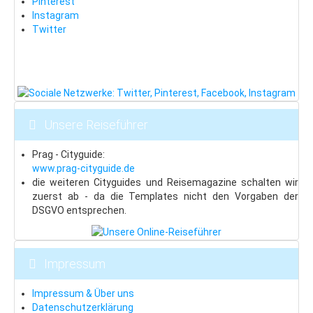
Pinterest
Instagram
Kontakt
Twitter
Reiseführer
Kontakt: Ihre Hotel-Anfrage
Reservierung
Unsere Reiseführer
Prag - Cityguide:
www.prag-cityguide.de
die weiteren Cityguides und Reisemagazine schalten wir
zuerst ab - da die Templates nicht den Vorgaben der
DSGVO entsprechen.
Impressum
Impressum & Über uns
Datenschutzerklärung