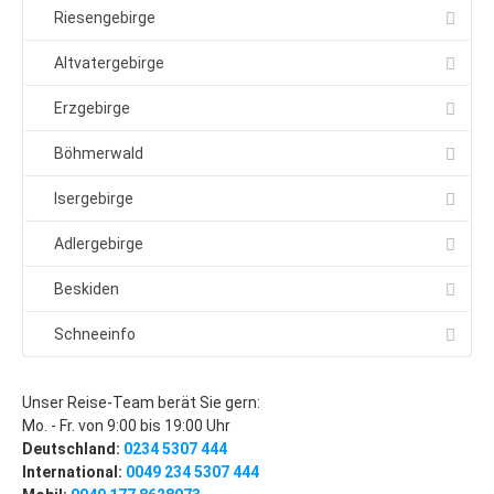
Klassenfahrten nach Prag
Riesengebirge
4-Tage-in-Prag
Altvatergebirge
Stadtführungen für Klassen
Erzgebirge
Gruppenreisen nach Hamburg
Böhmerwald
Reisevorschlag: 3-Tage-Hamburg
Aktuelle Angebote: Gruppenreise Hamburg
Isergebirge
Kontakt: Ihre Reise-Anfrage
Adlergebirge
Kontakt: Ihre Reise-Angebote
Beskiden
Städte
Schneeinfo
Prag
Prag: Insider-Tipps
Unser Reise-Team berät Sie gern:
Mo. - Fr. von 9:00 bis 19:00 Uhr
Hotel-Tipps
Deutschland:
0234 5307 444
Lastminute
International:
0049 234 5307 444