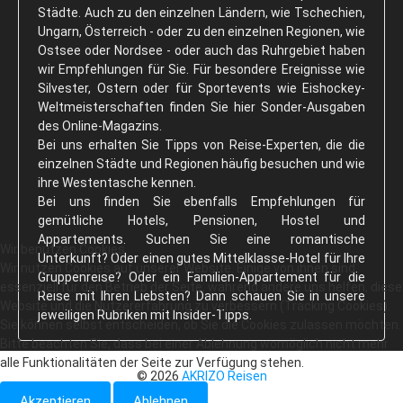
Städte. Auch zu den einzelnen Ländern, wie Tschechien,
Ungarn, Österreich - oder zu den einzelnen Regionen, wie
Ostsee oder Nordsee - oder auch das Ruhrgebiet haben
wir Empfehlungen für Sie. Für besondere Ereignisse wie
Silvester, Ostern oder für Sportevents wie Eishockey-
Weltmeisterschaften finden Sie hier Sonder-Ausgaben
des Online-Magazins.
Bei uns erhalten Sie Tipps von Reise-Experten, die die
einzelnen Städte und Regionen häufig besuchen und wie
ihre Westentasche kennen.
Bei uns finden Sie ebenfalls Empfehlungen für
gemütliche Hotels, Pensionen, Hostel und
Appartements. Suchen Sie eine romantische
Wir benutzen Cookies
Unterkunft? Oder einen gutes Mittelklasse-Hotel für Ihre
Wir nutzen Cookies auf unserer Website. Einige von ihnen sind
Gruppenreise? Oder ein Familien-Appartement für die
essenziell für den Betrieb der Seite, während andere uns helfen, diese
Reise mit Ihren Liebsten? Dann schauen Sie in unsere
Website und die Nutzererfahrung zu verbessern (Tracking Cookies).
jeweiligen Rubriken mit Insider-Tipps.
Sie können selbst entscheiden, ob Sie die Cookies zulassen möchten.
Bitte beachten Sie, dass bei einer Ablehnung womöglich nicht mehr
alle Funktionalitäten der Seite zur Verfügung stehen.
© 2026
AKRIZO Reisen
Akzeptieren
Ablehnen