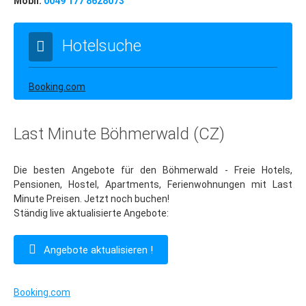
Mobil:
0049 177 8628073
Budapest
Budapest: Insider-Tipps
Hotelsuche
Essen in Budapest
Budapest: Lastminute
Booking.com
Ostern
Wintersport
Last Minute Böhmerwald (CZ)
Tschechien
Die besten Angebote für den Böhmerwald - Freie Hotels,
Riesengebirge
Pensionen, Hostel, Apartments, Ferienwohnungen mit Last
Last Minute
Minute Preisen. Jetzt noch buchen!
Ständig live aktualisierte Angebote:
Hotel-Tipps
Harrachov
Angebote aktualisieren !
Spindlmühle
Booking.com
Pec pod Snezkou