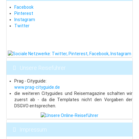
Beskiden
Facebook
Last Minute
Pinterest
Instagram
Schneeinfo
Twitter
Silvester
Silvester in London
Silvester in Prag
Hotels & Pensionen
Unsere Reiseführer
Fewos & Häuser
Prag - Cityguide:
Prag: Hotels & Pensionen
www.prag-cityguide.de
die weiteren Cityguides und Reisemagazine schalten wir
Vintage-Hotels
zuerst ab - da die Templates nicht den Vorgaben der
DSGVO entsprechen.
Wir für Sie
AKRIZO-Reisen: Über uns
Impressum
Unser Shop