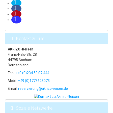
Hotel-Tipps
Böhmerwald
Last Minute
Zelezna Ruda
Kontakt zu uns
Isergebirge
AKRIZO-Reisen
Last Minute
Frans-Hals-Str. 28
44795 Bochum
Bedrichov
Deutschland
Janov
Fon:
+49 (0)234 53 07 444
Albrechtice
Mobil:
+49 (0)1778628073
Adlergebirge
Email:
reservierung@akrizo-reisen.de
Last Minute
Skiareal Ricky
Soziale Netzwerke